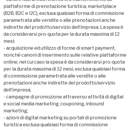
grazie al marketing digitale e l’acquisizione di forme di
smart payment, relativi ad esempio a:
- canoni fissi di inserimento e/o mantenimento su
piattaforme di prenotazione turistica, marketplace
(B2B, B2C e I2C), esclusa qualsiasi forma di commissione
parametrata alle vendite o alle prenotazioni anche
indirette del prodotto/servizio dell’impresa. La spesa è
da considerarsi pro-quota per la durata massima di 12
mesi;
- acquisizione ed utilizzo di forme di smart payment,
nonché canoni di inserimento sulle relative piattaforme
online, nel cui caso la spesa è da considerarsi pro-quota
per la durata massima di 12 mesi, esclusa qualsiasi forma
di commissione parametrata alle vendite o alle
prenotazioni anche indirette del prodotto/servizio
dell’impresa;
- campagne di promozione attraverso attività di digital
e social media marketing, couponing, inbound
marketing;