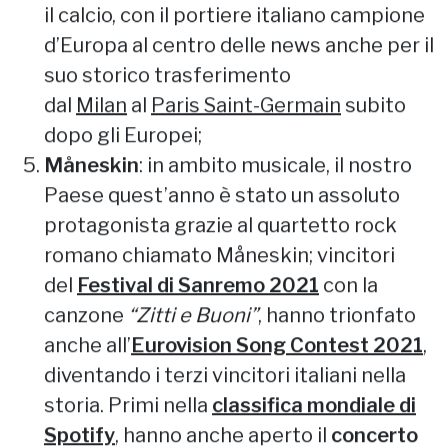
il calcio, con il portiere italiano campione
d’Europa al centro delle news anche per il
suo storico trasferimento
dal
Milan
al
Paris Saint-Germain
subito
dopo gli Europei;
Måneskin
: in ambito musicale, il nostro
Paese quest’anno è stato un assoluto
protagonista grazie al quartetto rock
romano chiamato Måneskin; vincitori
del
Festival di Sanremo 2021
con la
canzone
“Zitti e Buoni”
, hanno trionfato
anche all’
Eurovision Song Contest 2021
,
diventando i terzi vincitori italiani nella
storia. Primi nella
classifica mondiale di
Spotify
, hanno anche aperto il
concerto